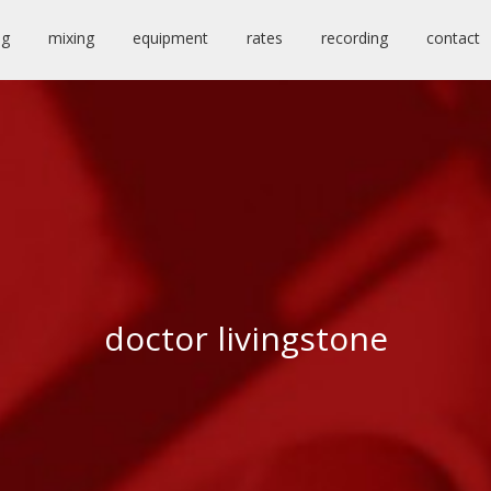
ng
mixing
equipment
rates
recording
contact
doctor livingstone