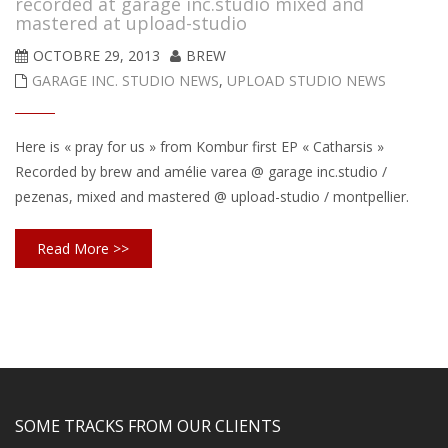
recorded at garage inc.studio mixed and
mastered at upload-studio
OCTOBRE 29, 2013
BREW
GARAGE INC. STUDIO NEWS
,
UPLOAD STUDIO NEWS
Here is « pray for us » from Kombur first EP « Catharsis »
Recorded by brew and amélie varea @ garage inc.studio /
pezenas, mixed and mastered @ upload-studio / montpellier.
Read More >>
SOME TRACKS FROM OUR CLIENTS