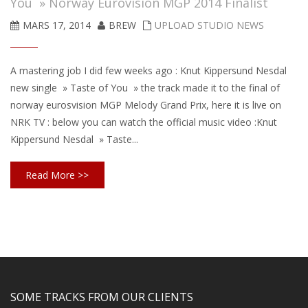
You » Norway Eurovision MGP 2014 Finalist
MARS 17, 2014
BREW
UPLOAD STUDIO NEWS
A mastering job I did few weeks ago : Knut Kippersund Nesdal
new single » Taste of You » the track made it to the final of
norway eurosvision MGP Melody Grand Prix, here it is live on
NRK TV : below you can watch the official music video :Knut
Kippersund Nesdal » Taste...
Read More >>
SOME TRACKS FROM OUR CLIENTS