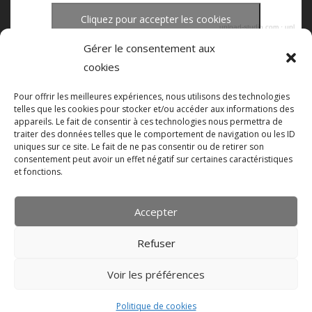
Cliquez pour accepter les cookies
upload-studio.com
·
upload studio mastering
marketing et activer ce contenu
Gérer le consentement aux
cookies
Pour offrir les meilleures expériences, nous utilisons des technologies
telles que les cookies pour stocker et/ou accéder aux informations des
appareils. Le fait de consentir à ces technologies nous permettra de
traiter des données telles que le comportement de navigation ou les ID
uniques sur ce site. Le fait de ne pas consentir ou de retirer son
consentement peut avoir un effet négatif sur certaines caractéristiques
et fonctions.
Accepter
Refuser
Mastering studio
upload studio mastering montpellier
about-upload-studio-mastering
Politique de cookies (UE)
Voir les préférences
Powered by
WordPress
. Designed by
Magee Themes
.
Politique de cookies