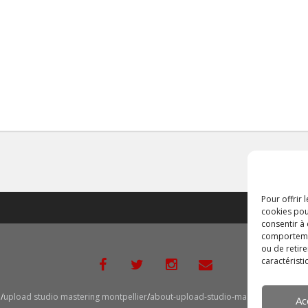
Pour offrir 
cookies pou
consentir à
comportement
ou de retire
caractéristi
o
upload studio mastering montpellier
about-upload-studio-mastering
Politiqu
Ac