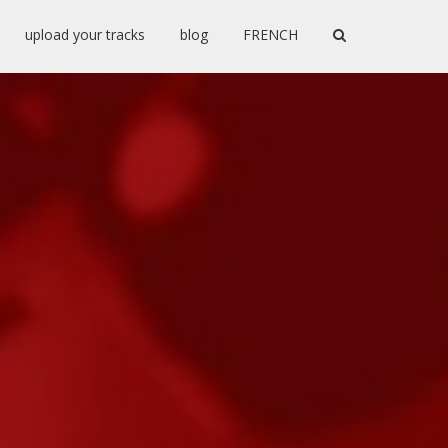
upload your tracks
blog
FRENCH