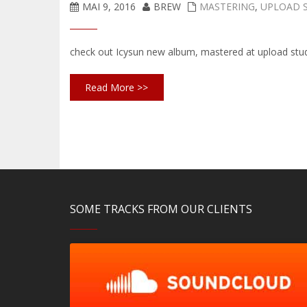
MAI 9, 2016
BREW
MASTERING
,
UPLOAD 
check out Icysun new album, mastered at upload stu
Read More >>
SOME TRACKS FROM OUR CLIENTS