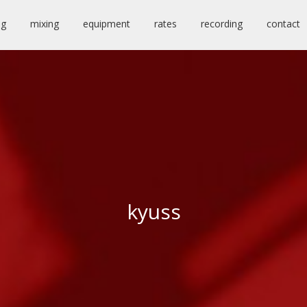
ng
mixing
equipment
rates
recording
contact
kyuss