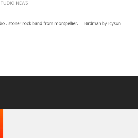
STUDIO NEWS
dio . stoner rock band from montpellier. Birdman by Icysun